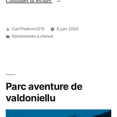
Continuer la lecture
Reginu »
Publié
CarlThoArm2015
6 juin 2020
par
Publié
Randonnees a cheval
dans
Parc aventure de
valdoniellu