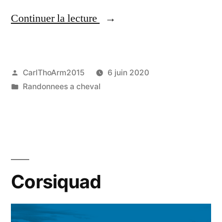
« In
Continuer la lecture
terra
Corsa-
Publié
CarlThoArm2015
6 juin 2020
Asco
par
Publié
Randonnees a cheval
–
dans
Vallée
Aventure
–
Via
Corsiquad
Ferrata »