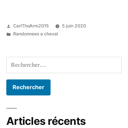
et
randonnées
Publié
CarlThoArm2015
5 juin 2020
à
par
Publié
Randonnees a cheval
cheval »
dans
Rechercher :
Articles récents