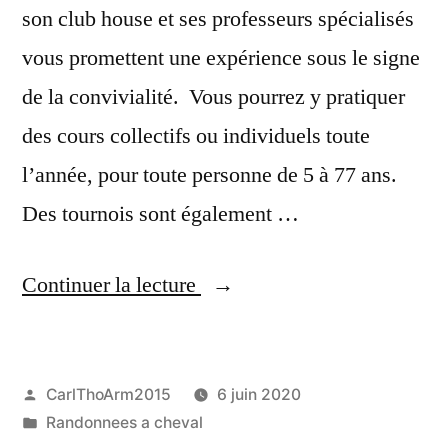
son club house et ses professeurs spécialisés
vous promettent une expérience sous le signe
de la convivialité. Vous pourrez y pratiquer
des cours collectifs ou individuels toute
l’année, pour toute personne de 5 à 77 ans.
Des tournois sont également …
« Tennis
Continuer la lecture
Club
de
Publié
CarlThoArm2015
6 juin 2020
L’Ile-
par
Publié
Randonnees a cheval
Rousse »