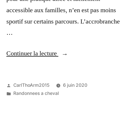
accessible aux familles, n’en est pas moins
sportif sur certains parcours. L’accrobranche
…
« Parc
Continuer la lecture
aventure
de
Publié
CarlThoArm2015
6 juin 2020
valdoniellu »
par
Publié
Randonnees a cheval
dans