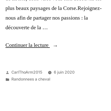
plus beaux paysages de la Corse.Rejoignez-
nous afin de partager nos passions : la
découverte de la …
« Corsiquad »
Continuer la lecture
Publié
CarlThoArm2015
6 juin 2020
par
Publié
Randonnees a cheval
dans